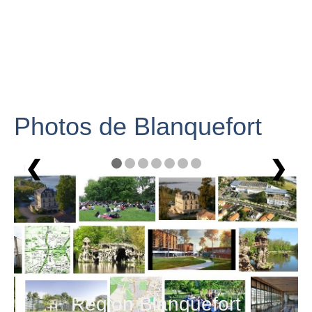
Photos de Blanquefort
❮
❯
1 / 7
Région Blanquefort