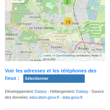
2
19
COMPÉTITION
Chantier
BLANQUEFORT
archéologique
RÉGIONAL ✌🏻
La conf de rédac
au château de
de Blanquefort
Blanquefort (33)
Leaflet
| ©
OpenStreetMap
contributors, Points ©
2012 LINZ
Voir les adresses et les téléphones des
lieux :
Développement:
Dataxy
- Hébergement:
Dataxy
- Source
des données:
education.gouv.fr
-
data.gouv.fr