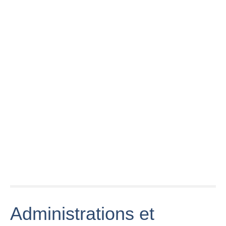
Ma Vie
d'Apprenti -
S01E01 :
Le Choeur de
Vincent rentre
Crimée en
Société hippique
au CFA de
concert à
de blanquefort:
Blanquefort -
Blanquefort
les fails 😏
Bâtirama
(Gironde)
Découvrez
Reportage :
l'immobilier neuf
Conseil
Micro trottoir : le
à Parempuyre -
municipal du 25
sport à
Blanquefort
mai
Blanquefort
A Blanquefort,
Administrations et
les 'familles
Ford' en pleine