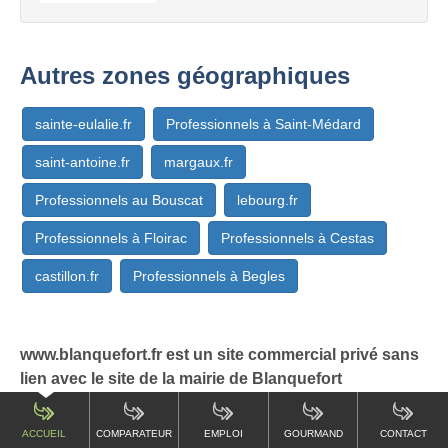
Autres zones géographiques
sainte-eulalie.fr
Professionnels à Saint-Médard
saint-antoine.fr
margaux.fr
Professionnels au Bouscat
lebourg.fr
Professionnels à Floirac
Professionnels à Cestas
castillon.fr
Professionnels à Begles
www.blanquefort.fr est un site commercial privé sans
lien avec le site de la mairie de Blanquefort
ACCUEIL
COMPARATEUR
EMPLOI
GOURMAND
CONTACT